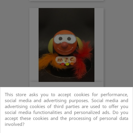
Mona MIC
This store asks you to accept cookies for performance,
social media and advertising purposes. Social media and
advertising cookies of third parties are used to offer you
social media functionalities and personalized ads. Do you
accept these cookies and the processing of personal data
involved?