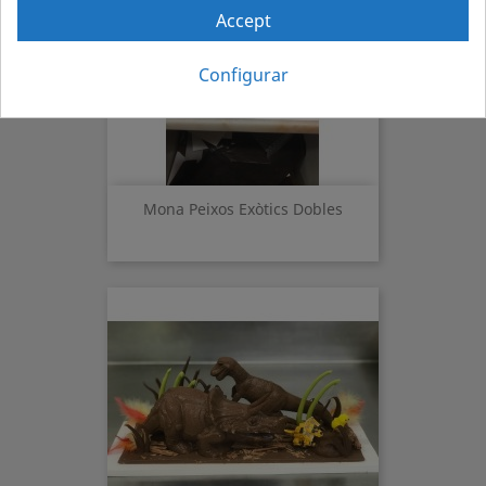
Accept
Configurar
Mona Peixos Exòtics Dobles